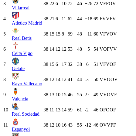
3
38
22
6
10
72
46
+26
72
V
F
F
O
V
Villarreal
4
38
21
6
11
62
44
+18
69
F
V
V
F
V
Atletico Madrid
5
38
15
15
8
59
48
+11
60
V
F
V
O
V
Real Betis
6
38
14
12
12
53
48
+5
54
V
O
F
V
V
Celta Vigo
7
38
15
6
17
32
38
-6
51
V
F
V
O
F
Getafe
8
38
12
14
12
41
44
-3
50
V
V
O
O
V
Rayo Vallecano
9
38
13
10
15
46
55
-9
49
V
V
O
V
F
Valencia
10
38
11
13
14
59
61
-2
46
O
F
O
O
F
Real Sociedad
11
38
12
10
16
43
55
-12
46
O
V
V
F
F
Espanyol