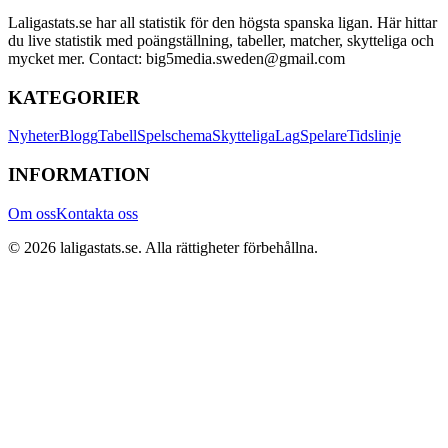
Laligastats.se har all statistik för den högsta spanska ligan. Här hittar
du live statistik med poängställning, tabeller, matcher, skytteliga och
mycket mer. Contact: big5media.sweden@gmail.com
KATEGORIER
Nyheter
Blogg
Tabell
Spelschema
Skytteliga
Lag
Spelare
Tidslinje
INFORMATION
Om oss
Kontakta oss
©
2026
laligastats.se
. Alla rättigheter förbehållna.