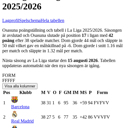
2025/2026
Lagprofil
Spelschema
Hela tabellen
Osasuna
poängställning och tabell i
La Liga
2025/2026
. Säsongen
är avslutad och
Osasuna
slutade på position
17
i ligan med
42
poäng
efter
38
spelade matcher. Dom gjorde
44
mål och släppte in
50
mål vilket gav en målskillnad på
-6
.
Dom gjorde i snitt
1.16
mål
per match och släppte in
1.32
mål per match.
Nästa säsong av
La Liga
startar den
15 augusti 2026
. Tabellen
uppdateras automatiskt när den nya säsongen är igång.
FORM
F
F
F
F
F
Visa alla kolumner
Pos
Klubb
M
V
O
F
GM
IM
MS
P
Form
1
38
31
1
6
95
36
+59
94
F
V
F
V
V
Barcelona
2
38
27
5
6
77
35
+42
86
V
V
V
F
V
Real Madrid