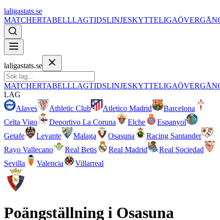
laligastats.se
MATCHER
TABELL
LAG
TIDSLINJE
SKYTTELIGA
ÖVERGÅN
laligastats.se
MATCHER
TABELL
LAG
TIDSLINJE
SKYTTELIGA
ÖVERGÅN
LAG
Alaves
Athletic Club
Atletico Madrid
Barcelona
Celta Vigo
Deportivo La Coruna
Elche
Espanyol
Getafe
Levante
Malaga
Osasuna
Racing Santander
Rayo Vallecano
Real Betis
Real Madrid
Real Sociedad
Sevilla
Valencia
Villarreal
Poängställning i
Osasuna