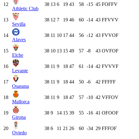
12
38
13
6
19
43
58
-15
45
F
O
F
F
V
Athletic Club
13
38
12
7
19
46
60
-14
43
F
F
V
V
V
Sevilla
14
38
11
10
17
44
56
-12
43
F
V
V
O
F
Alaves
15
38
10
13
15
49
57
-8
43
O
V
F
O
F
Elche
16
38
11
9
18
47
61
-14
42
F
V
V
V
F
Levante
17
38
11
9
18
44
50
-6
42
F
F
F
F
F
Osasuna
18
38
11
9
18
47
57
-10
42
V
F
F
O
V
Mallorca
19
38
9
14
15
39
55
-16
41
O
F
O
O
F
Girona
20
38
6
11
21
26
60
-34
29
F
F
F
O
F
Oviedo