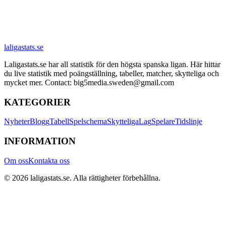
laligastats.se
Laligastats.se har all statistik för den högsta spanska ligan. Här hittar
du live statistik med poängställning, tabeller, matcher, skytteliga och
mycket mer. Contact: big5media.sweden@gmail.com
KATEGORIER
Nyheter
Blogg
Tabell
Spelschema
Skytteliga
Lag
Spelare
Tidslinje
INFORMATION
Om oss
Kontakta oss
©
2026
laligastats.se
. Alla rättigheter förbehållna.