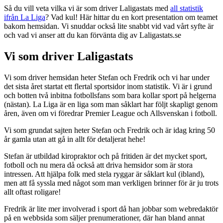
Så du vill veta vilka vi är som driver Laligastats med
all statistik
ifrån La Liga
? Vad kul! Här hittar du en kort presentation om teamet
bakom hemsidan. Vi snuddar också lite snabbt vid vad vårt syfte är
och vad vi anser att du kan förvänta dig av Laligastats.se
Vi som driver Laligastats
Vi som driver hemsidan heter Stefan och Fredrik och vi har under
det sista året startat ett flertal sportsidor inom statistik. Vi är i grund
och botten två inbitna fotbollsfans som bara kollar sport på helgerna
(nästan). La Liga är en liga som man såklart har följt skapligt genom
åren, även om vi föredrar Premier League och Allsvenskan i fotboll.
Vi som grundat sajten heter Stefan och Fredrik och är idag kring 50
år gamla utan att gå in allt för detaljerat hehe!
Stefan är utbildad kiropraktor och på fritiden är det mycket sport,
fotboll och nu mera då också att driva hemsidor som är stora
intressen. Att hjälpa folk med stela ryggar är såklart kul (ibland),
men att få syssla med något som man verkligen brinner för är ju trots
allt oftast roligare!
Fredrik är lite mer involverad i sport då han jobbar som webredaktör
på en webbsida som säljer prenumerationer, där han bland annat