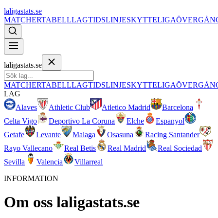
laligastats.se
MATCHER
TABELL
LAG
TIDSLINJE
SKYTTELIGA
ÖVERGÅN
laligastats.se
MATCHER
TABELL
LAG
TIDSLINJE
SKYTTELIGA
ÖVERGÅN
LAG
Alaves
Athletic Club
Atletico Madrid
Barcelona
Celta Vigo
Deportivo La Coruna
Elche
Espanyol
Getafe
Levante
Malaga
Osasuna
Racing Santander
Rayo Vallecano
Real Betis
Real Madrid
Real Sociedad
Sevilla
Valencia
Villarreal
INFORMATION
Om oss
laligastats.se