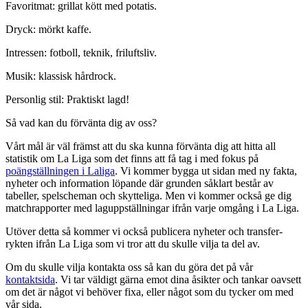
Favoritmat: grillat kött med potatis.
Dryck: mörkt kaffe.
Intressen: fotboll, teknik, friluftsliv.
Musik: klassisk hårdrock.
Personlig stil: Praktiskt lagd!
Så vad kan du förvänta dig av oss?
Vårt mål är väl främst att du ska kunna förvänta dig att hitta all
statistik om La Liga som det finns att få tag i med fokus på
poängställningen i Laliga
. Vi kommer bygga ut sidan med ny fakta,
nyheter och information löpande där grunden såklart består av
tabeller, spelscheman och skytteliga. Men vi kommer också ge dig
matchrapporter med laguppställningar ifrån varje omgång i La Liga.
Utöver detta så kommer vi också publicera nyheter och transfer-
rykten ifrån La Liga som vi tror att du skulle vilja ta del av.
Om du skulle vilja kontakta oss så kan du göra det på vår
kontaktsida
. Vi tar väldigt gärna emot dina åsikter och tankar oavsett
om det är något vi behöver fixa, eller något som du tycker om med
vår sida.