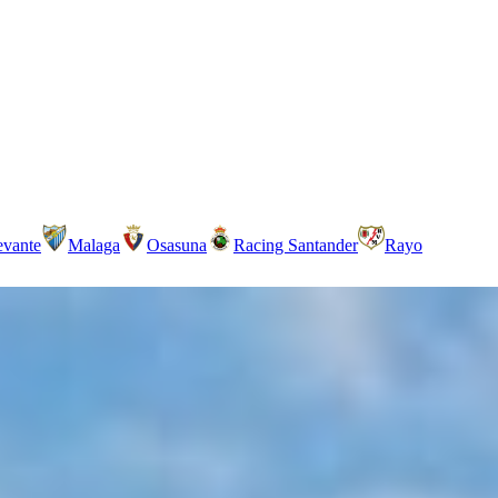
evante
Malaga
Osasuna
Racing Santander
Rayo