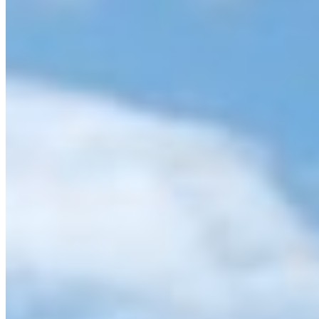
Form
V
O
F
V
V
Position
6
54
poäng
38
spelade
Tabell
›
Se tabellplacering
Spelschema
›
Alla matcher
Skytteliga
›
Toppskyttar i ligan
Nyheter
›
Senaste nytt
Senaste Resultat
VISA ALLA