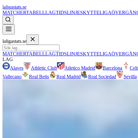
laligastats.se
MATCHER
TABELL
LAG
TIDSLINJE
SKYTTELIGA
ÖVERGÅN
laligastats.se
MATCHER
TABELL
LAG
TIDSLINJE
SKYTTELIGA
ÖVERGÅN
LAG
Alaves
Athletic Club
Atletico Madrid
Barcelona
Cel
Vallecano
Real Betis
Real Madrid
Real Sociedad
Sevilla
Celta Vigo
Arena
Estadio Abanca-Balaídos
,
Vigo
Tränare
Claudio Giráldez
Grundat
1923