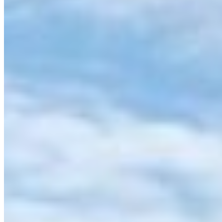
23 maj
21:00
Celta Vigo
1
-
0
Sevilla
17 maj
19:00
Athletic Club
1
-
1
Celta Vigo
12 maj
19:00
Celta Vigo
2
-
3
Levante
Kommande Matcher
VISA ALLA
Inga kommande matcher
Inbördes möten
Tidslinje och statistik för
Celta Vigo
mot alla lag i ligan.
Celta Vigo
mot
Barcelona
Celta Vigo
mot
Real Madrid
Cel
Vallecano
Celta Vigo
mot
Valencia
Celta Vigo
mot
Real Socie
Elche
Celta Vigo
mot
Levante
Celta Vigo
mot
Osasuna
Cel