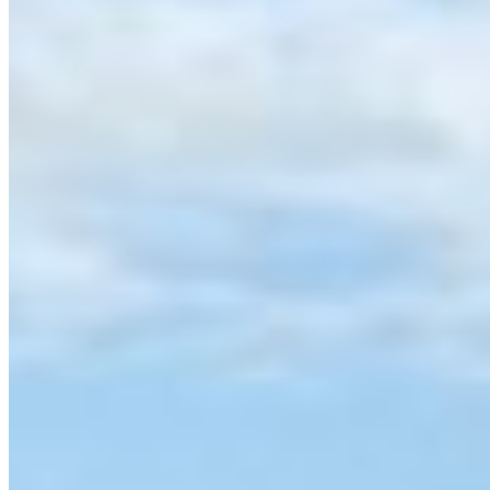
Tabell
VISA ALLA
5
Real Betis
38
60
V
F
V
O
V
6
Celta Vigo
38
54
V
O
F
V
V
7
Getafe
38
51
V
F
V
O
F
8
Rayo Vallecano
38
50
V
V
O
O
V
Visa hela tabellen ›
Trupp
Målvakter
(
3
)
Iván Villar
#
1
ESP
I. Radu