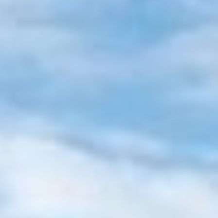
ta Vigo
mot
Villarreal
Celta Vigo
mot
Atletico Madrid
Celta Vigo
dad
Celta Vigo
mot
Espanyol
Celta Vigo
mot
Athletic Club
Ce
ta Vigo
mot
Mallorca
Celta Vigo
mot
Girona
Celta Vigo
mot
Ovi