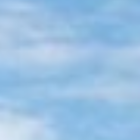
mot
Real Betis
Celta Vigo
mot
Getafe
Celta Vigo
mot
Rayo
lta Vigo
mot
Sevilla
Celta Vigo
mot
Alaves
Celta Vigo
mot
edo