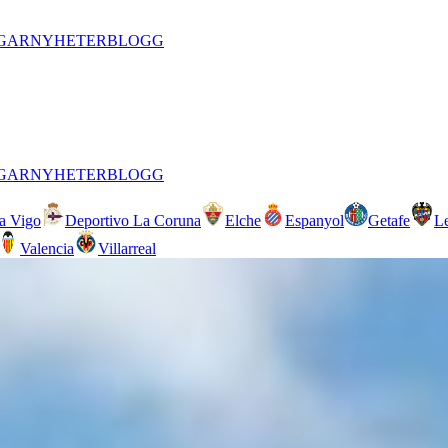
GAR
NYHETER
BLOGG
GAR
NYHETER
BLOGG
ta Vigo
Deportivo La Coruna
Elche
Espanyol
Getafe
L
Valencia
Villarreal