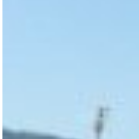
#
13
ROU
Marc Vidal
#
25
ESP
Försvarare
(
9
)
C. Starfelt
#
2
SWE
Óscar Mingueza
#
3
ESP
J. Aidoo
#
4
GHA
Álvaro Núñez
#
14
ESP
Marcos Alonso