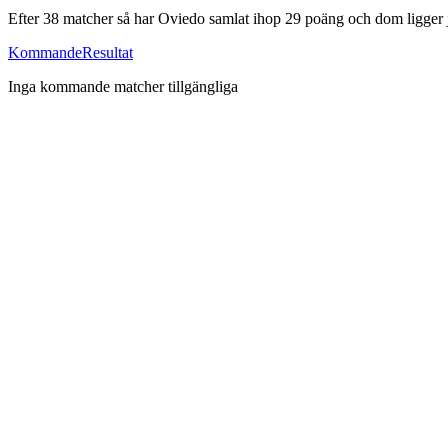
Efter
38
matcher så har
Oviedo
samlat ihop
29
poäng och dom ligger j
Kommande
Resultat
Inga kommande matcher tillgängliga