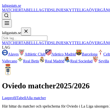
laligastats.se
MATCHER
TABELL
LAG
TIDSLINJE
SKYTTELIGA
ÖVERGÅN
laligastats.se
MATCHER
TABELL
LAG
TIDSLINJE
SKYTTELIGA
ÖVERGÅN
LAG
Alaves
Athletic Club
Atletico Madrid
Barcelona
Cel
Vallecano
Real Betis
Real Madrid
Real Sociedad
Sevilla
Oviedo
matcher
2025/2026
Lagprofil
Tabell
Alla matcher
Här hittar du matcher och spelschema för
Oviedo
i
La Liga
säsongen