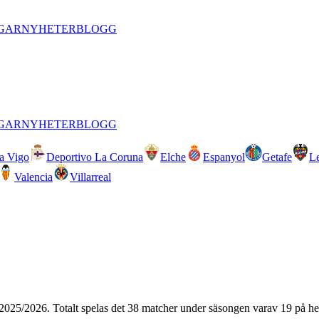
GAR
NYHETER
BLOGG
GAR
NYHETER
BLOGG
ta Vigo
Deportivo La Coruna
Elche
Espanyol
Getafe
L
Valencia
Villarreal
2025/2026
. Totalt spelas det
38
matcher under säsongen varav
19
på h